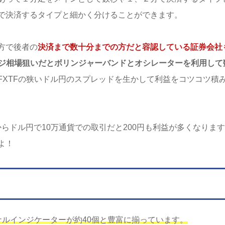
で決済するタイプと細かく分けることができます。
方で後者の
決済まで数十分までの方だと容認している証券会社
ンジ相場狙いだとボリンジャーバンドとオシレーターを利用して
FXTFの狭いドル円のスプレッドを生かして利益をコツコツ積
sですからドル円で10万通貨での取引だと200円も利益が多くなりま
よ！
ナルインジケーターが約40個と豊富に揃っています。