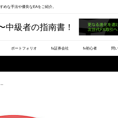
すめな手法や優良なEAをご紹介。
者〜中級者の指南書！
ポートフォリオ
fx証券会社
fx初心者
問
ュー