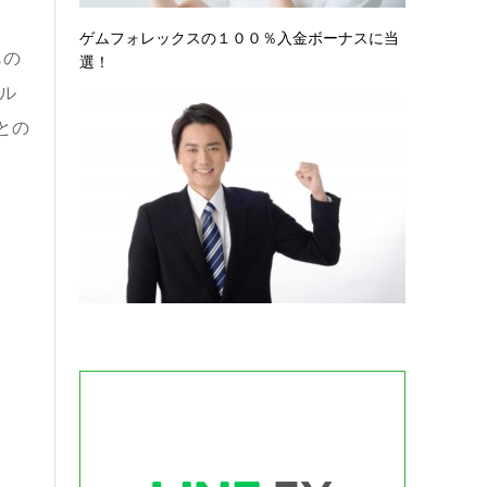
ゲムフォレックスの１００％入金ボーナスに当
もの
選！
ル
との