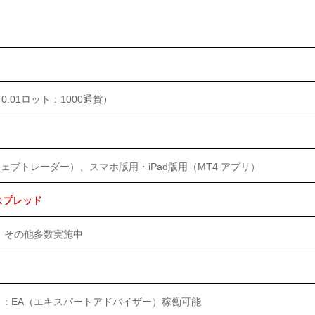
0.01ロット：1000通貨）
MT4ウェブトレーダー）、スマホ版用・iPad版用（MT4 アプリ）
スプレッド
ク、その他多数実施中
）：EA（エキスパートアドバイザー）稼働可能