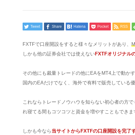
Tweet
Share
Hatena
Pocket
RSS
FXTFで口座開設をすると様々なメリットがあり、
しかも他の証券会社では使えない
FXTFオリジナ
その他にも裁量トレードの他にEAをMT4上で動か
国内のEAだけでなく、海外で有料で販売している優
これならトレードノウハウを知らない初心者の方で
れ寝てる間もコツコツと資金を増やすこともできま
しかも今なら
当サイトからFXTFの口座開設を完了