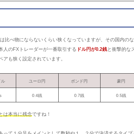
ドは比べ物にならないくらい狭くなっていますが、その国内のな
本人のFXトレーダーが一番取引する
ドル円が0.2銭
と衝撃的な
ペアも狭く設定されています。
ドル
ユーロ円
ポンド円
豪円
s
0.4銭
0.7銭
0.5銭
とは本当に残念
ですね！
あって１分足をメインとして数秒や１、２分で決済するタイプ