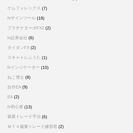
ゲムフォレックス
(7)
fxサインツール
(18)
プラチナターボFX2
(2)
fx証券会社
(6)
タイタンFX
(2)
スキャトレふうた
(1)
fxインジケーター
(10)
ねこ博士
(8)
自作EA
(9)
EA
(2)
fx初心者
(13)
裁量トレード手法
(6)
ＭＴ４裁量トレード練習君
(2)