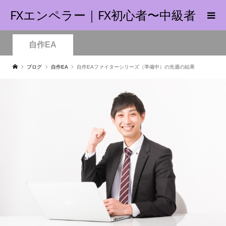
FXエンペラー｜FX初心者〜中級者
の指南書！
自作EA
ブログ
自作EA
自作EAファイターシリーズ（準備中）の先週の結果