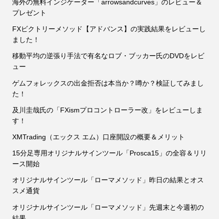
海外の無料インジケーター「arrowsandcurves」のレビュー＆
プレゼント
FXビクトリーメソッド【アドバンス】の実践結果をレビューし
ました！
移動平均の逆張り手法で有名なロブ・ブッカー氏のDVDをレビ
ュー
ゲムフォレックスの出金拒否は本当か？噂か？検証してみまし
た！
及川圭哉氏の「FXismプロコントローラー改」をレビューしま
す！
XMTrading（エックス エム）口座開設の概要＆メリット
15分足専用オリジナルサインツール「Prosca15」の全容＆リリ
ース開始
オリジナルサインツール「ローマメソッド」昨日の結果とオス
スメ通貨
オリジナルサインツール「ローマメソッド」先週末と今週初の
結果