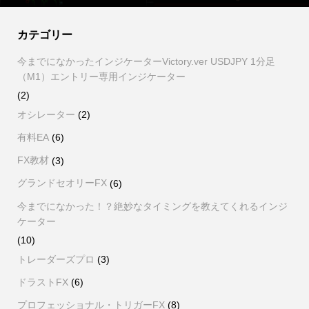
カテゴリー
今までになかったインジケーターVictory.ver USDJPY 1分足
（M1）エントリー専用インジケーター
(2)
オシレーター
(2)
有料EA
(6)
FX教材
(3)
グランドセオリーFX
(6)
今までになかった！？絶妙なタイミングを教えてくれるインジ
ケーター
(10)
トレーダーズプロ
(3)
ドラストFX
(6)
プロフェッショナル・トリガーFX
(8)