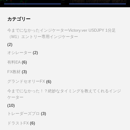
カテゴリー
今までになかったインジケーターVictory.ver USDJPY 1分足
（M1）エントリー専用インジケーター
(2)
オシレーター
(2)
有料EA
(6)
FX教材
(3)
グランドセオリーFX
(6)
今までになかった！？絶妙なタイミングを教えてくれるインジ
ケーター
(10)
トレーダーズプロ
(3)
ドラストFX
(6)