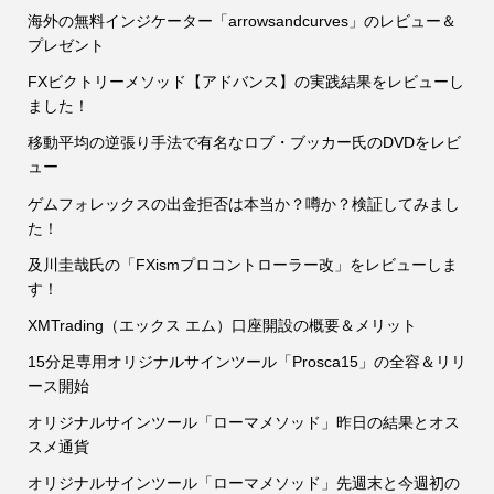
海外の無料インジケーター「arrowsandcurves」のレビュー＆
プレゼント
FXビクトリーメソッド【アドバンス】の実践結果をレビューし
ました！
移動平均の逆張り手法で有名なロブ・ブッカー氏のDVDをレビ
ュー
ゲムフォレックスの出金拒否は本当か？噂か？検証してみまし
た！
及川圭哉氏の「FXismプロコントローラー改」をレビューしま
す！
XMTrading（エックス エム）口座開設の概要＆メリット
15分足専用オリジナルサインツール「Prosca15」の全容＆リリ
ース開始
オリジナルサインツール「ローマメソッド」昨日の結果とオス
スメ通貨
オリジナルサインツール「ローマメソッド」先週末と今週初の