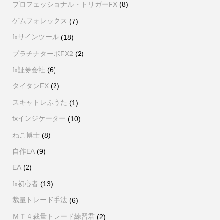
プロフェッショナル・トリガーFX
(8)
ゲムフォレックス
(7)
fxサインツール
(18)
プラチナターボFX2
(2)
fx証券会社
(6)
タイタンFX
(2)
スキャトレふうた
(1)
fxインジケーター
(10)
ねこ博士
(8)
自作EA
(9)
EA
(2)
fx初心者
(13)
裁量トレード手法
(6)
ＭＴ４裁量トレード練習君
(2)