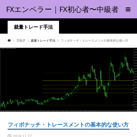
FXエンペラー｜FX初心者〜中級者
の指南書！
裁量トレード手法
ブログ
裁量トレード手法
フィボナッチ・トレースメントの基本的な使い方
フィボナッチ・トレースメントの基本的な使い方
2018.11.27