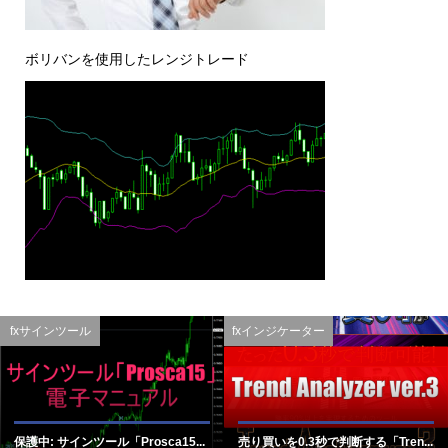
ボリバンを使用したレンジトレード
fxサインツール
fxインジケーター
保護中: サインツール「Prosca15...
売り買いを0.3秒で判断する「Tren...