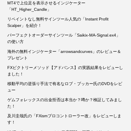
MT4で上位足を表示させるインジケーター
「HT_Higher_Candle」
リペイントなし無料サインツール人気の「Instant Profit
Scalper」を紹介！
パーフェクトオーダーサインツール「Saikix-MA-Signal.ex4」
の使い方
海外の無料インジケーター「arrowsandcurves」のレビュー＆
プレゼント
FXビクトリーメソッド【アドバンス】の実践結果をレビューし
ました！
移動平均の逆張り手法で有名なロブ・ブッカー氏のDVDをレビ
ュー
ゲムフォレックスの出金拒否は本当か？噂か？検証してみまし
た！
及川圭哉氏の「FXismプロコントローラー改」をレビューしま
す！