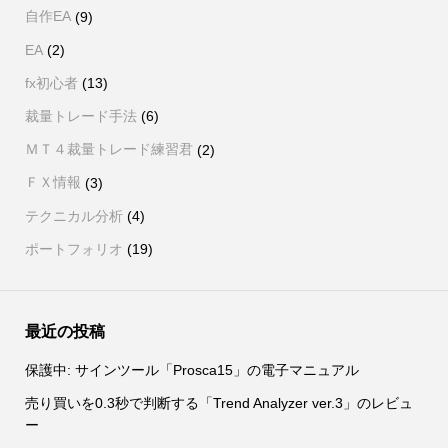
自作EA
(9)
EA
(2)
fx初心者
(13)
裁量トレード手法
(6)
ＭＴ４裁量トレード練習君
(2)
ＦＸ情報
(3)
テクニカル分析
(4)
ポートフォリオ
(19)
最近の投稿
保護中: サインツール「Prosca15」の電子マニュアル
売り買いを0.3秒で判断する「Trend Analyzer ver.3」のレビュ
ー