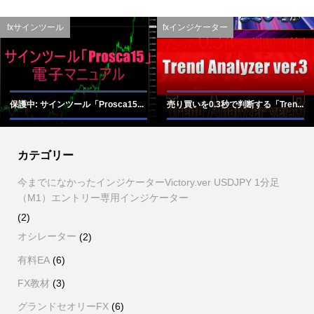
fxサインツール
fxインジケーター
保護中: サインツール「Prosca15...
売り買いを0.3秒で判断する「Tren...
カテゴリー
今までになかったインジケーターVictory.ver USDJPY 1分足
（M1）エントリー専用インジケーター
(2)
オシレーター
(2)
有料EA
(6)
FX教材
(3)
グランドセオリーFX
(6)