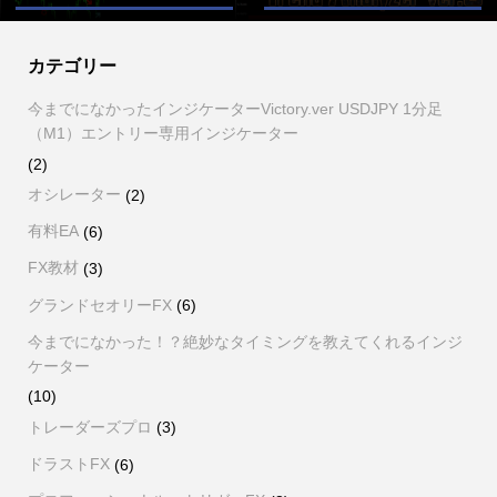
カテゴリー
今までになかったインジケーターVictory.ver USDJPY 1分足
（M1）エントリー専用インジケーター
(2)
オシレーター
(2)
有料EA
(6)
FX教材
(3)
グランドセオリーFX
(6)
今までになかった！？絶妙なタイミングを教えてくれるインジ
ケーター
(10)
トレーダーズプロ
(3)
ドラストFX
(6)