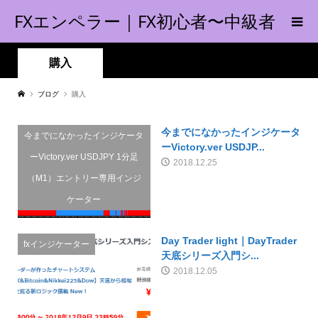
FXエンペラー｜FX初心者〜中級者
の指南書！
購入
ブログ
購入
今までになかったインジケータ
今までになかったインジケータ
ーVictory.ver USDJP...
ーVictory.ver USDJPY 1分足
2018.12.25
（M1）エントリー専用インジ
ケーター
Day Trader light｜DayTrader
fxインジケーター
天底シリーズ入門シ...
2018.12.05