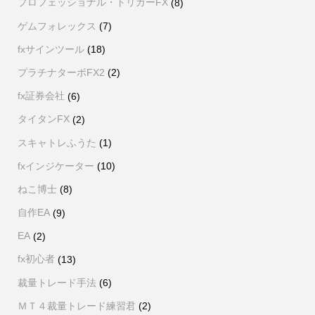
プロフェッショナル・トリガーFX
(8)
ゲムフォレックス
(7)
fxサインツール
(18)
プラチナターボFX2
(2)
fx証券会社
(6)
タイタンFX
(2)
スキャトレふうた
(1)
fxインジケーター
(10)
ねこ博士
(8)
自作EA
(9)
EA
(2)
fx初心者
(13)
裁量トレード手法
(6)
ＭＴ４裁量トレード練習君
(2)