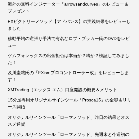
海外の無料インジケーター「arrowsandcurves」のレビュー＆
プレゼント
FXビクトリーメソッド【アドバンス】の実践結果をレビューし
ました！
移動平均の逆張り手法で有名なロブ・ブッカー氏のDVDをレビ
ュー
ゲムフォレックスの出金拒否は本当か？噂か？検証してみまし
た！
及川圭哉氏の「FXismプロコントローラー改」をレビューしま
す！
XMTrading（エックス エム）口座開設の概要＆メリット
15分足専用オリジナルサインツール「Prosca15」の全容＆リリ
ース開始
オリジナルサインツール「ローマメソッド」昨日の結果とオス
スメ通貨
オリジナルサインツール「ローマメソッド」先週末と今週初の