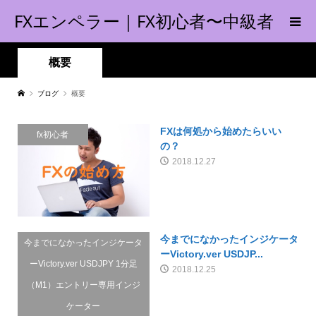
FXエンペラー｜FX初心者〜中級者
の指南書！
概要
ブログ
概要
FXは何処から始めたらいい
fx初心者
の？
2018.12.27
今までになかったインジケータ
今までになかったインジケータ
ーVictory.ver USDJP...
ーVictory.ver USDJPY 1分足
2018.12.25
（M1）エントリー専用インジ
ケーター