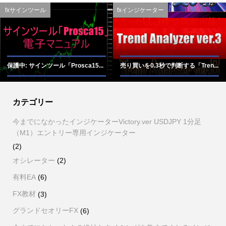
fxサインツール
fxインジケーター
保護中: サインツール「Prosca15...
売り買いを0.3秒で判断する「Tren...
カテゴリー
今までになかったインジケーターVictory.ver USDJPY 1分足
（M1）エントリー専用インジケーター
(2)
オシレーター
(2)
有料EA
(6)
FX教材
(3)
グランドセオリーFX
(6)