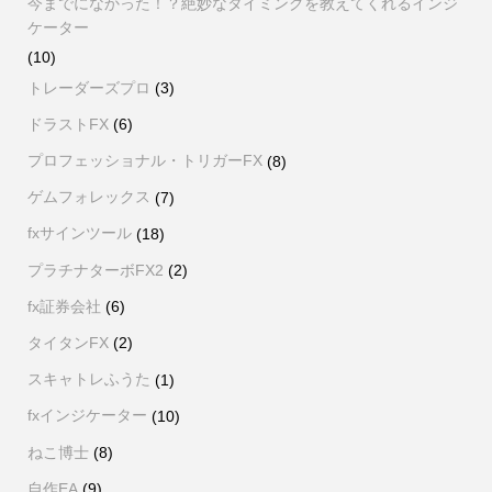
今までになかった！？絶妙なタイミングを教えてくれるインジ
ケーター
(10)
トレーダーズプロ
(3)
ドラストFX
(6)
プロフェッショナル・トリガーFX
(8)
ゲムフォレックス
(7)
fxサインツール
(18)
プラチナターボFX2
(2)
fx証券会社
(6)
タイタンFX
(2)
スキャトレふうた
(1)
fxインジケーター
(10)
ねこ博士
(8)
自作EA
(9)