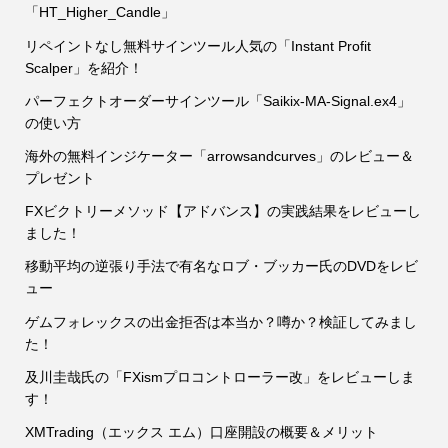
「HT_Higher_Candle」
リペイントなし無料サインツール人気の「Instant Profit
Scalper」を紹介！
パーフェクトオーダーサインツール「Saikix-MA-Signal.ex4」
の使い方
海外の無料インジケーター「arrowsandcurves」のレビュー＆
プレゼント
FXビクトリーメソッド【アドバンス】の実践結果をレビューし
ました！
移動平均の逆張り手法で有名なロブ・ブッカー氏のDVDをレビ
ュー
ゲムフォレックスの出金拒否は本当か？噂か？検証してみまし
た！
及川圭哉氏の「FXismプロコントローラー改」をレビューしま
す！
XMTrading（エックス エム）口座開設の概要＆メリット