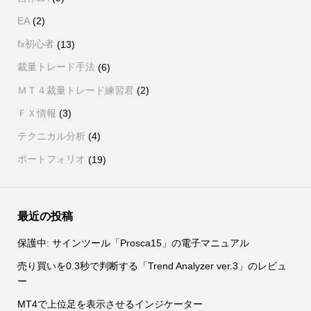
EA
(2)
fx初心者
(13)
裁量トレード手法
(6)
ＭＴ４裁量トレード練習君
(2)
ＦＸ情報
(3)
テクニカル分析
(4)
ポートフォリオ
(19)
最近の投稿
保護中: サインツール「Prosca15」の電子マニュアル
売り買いを0.3秒で判断する「Trend Analyzer ver.3」のレビュ
ー
MT4で上位足を表示させるインジケーター