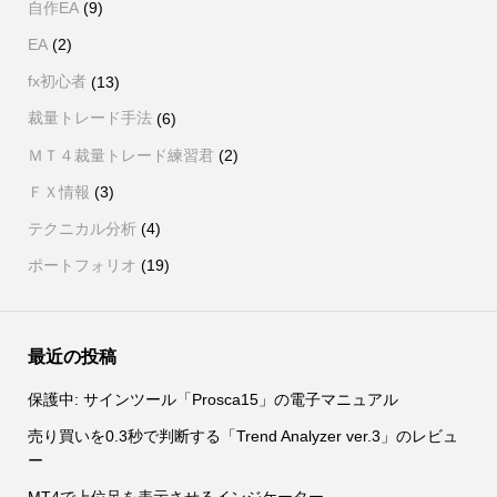
自作EA
(9)
EA
(2)
fx初心者
(13)
裁量トレード手法
(6)
ＭＴ４裁量トレード練習君
(2)
ＦＸ情報
(3)
テクニカル分析
(4)
ポートフォリオ
(19)
最近の投稿
保護中: サインツール「Prosca15」の電子マニュアル
売り買いを0.3秒で判断する「Trend Analyzer ver.3」のレビュ
ー