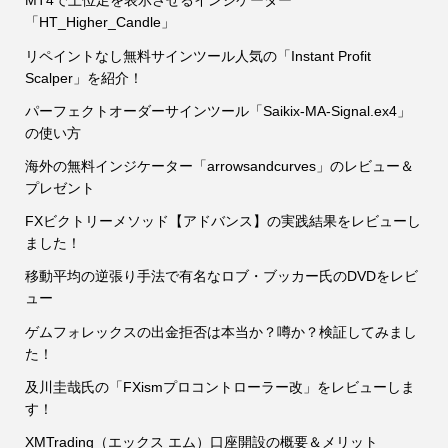
MT4で上位足を表示させるインジケーター
「HT_Higher_Candle」
リペイントなし無料サインツール人気の「Instant Profit
Scalper」を紹介！
パーフェクトオーダーサインツール「Saikix-MA-Signal.ex4」
の使い方
海外の無料インジケーター「arrowsandcurves」のレビュー＆
プレゼント
FXビクトリーメソッド【アドバンス】の実践結果をレビューし
ました！
移動平均の逆張り手法で有名なロブ・ブッカー氏のDVDをレビ
ュー
ゲムフォレックスの出金拒否は本当か？噂か？検証してみまし
た！
及川圭哉氏の「FXismプロコントローラー改」をレビューしま
す！
XMTrading（エックス エム）口座開設の概要＆メリット