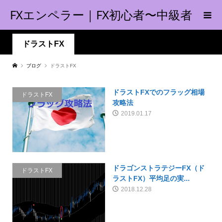
FXエンペラー｜FX初心者〜中級者
の指南書！
ドラストFX
ブログ
ドラストFX
ドラストFXでのフラッグ相場
ドラストFX
攻略法
2019.01.17
ドラゴンストラテジーFX（ド
ドラストFX
ラストFX）平均足の実...
2018.12.28