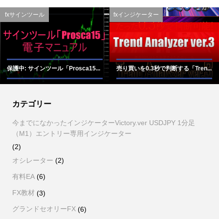
fxサインツール
fxインジケーター
保護中: サインツール「Prosca15...
売り買いを0.3秒で判断する「Tren...
カテゴリー
今までになかったインジケーターVictory.ver USDJPY 1分足
（M1）エントリー専用インジケーター
(2)
オシレーター
(2)
有料EA
(6)
FX教材
(3)
グランドセオリーFX
(6)