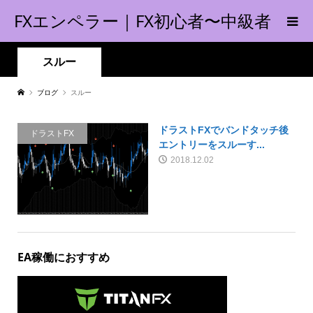
FXエンペラー｜FX初心者〜中級者
の指南書！
スルー
ブログ
スルー
ドラストFXでバンドタッチ後
ドラストFX
エントリーをスルーす...
2018.12.02
EA稼働におすすめ