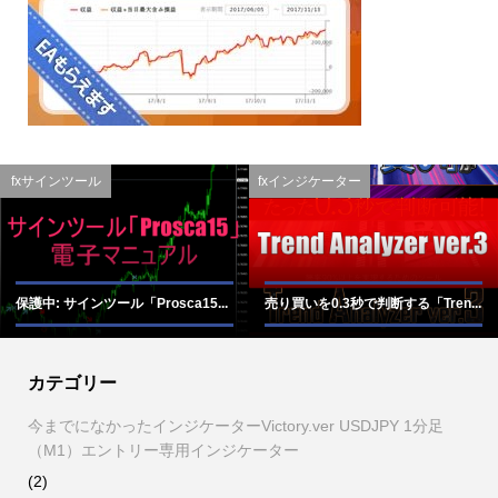
fxサインツール
fxインジケーター
保護中: サインツール「Prosca15...
売り買いを0.3秒で判断する「Tren...
カテゴリー
今までになかったインジケーターVictory.ver USDJPY 1分足
（M1）エントリー専用インジケーター
(2)