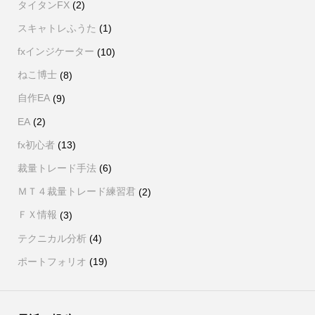
タイタンFX
(2)
スキャトレふうた
(1)
fxインジケーター
(10)
ねこ博士
(8)
自作EA
(9)
EA
(2)
fx初心者
(13)
裁量トレード手法
(6)
ＭＴ４裁量トレード練習君
(2)
ＦＸ情報
(3)
テクニカル分析
(4)
ポートフォリオ
(19)