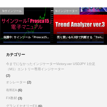
fxサインツール
fxインジケーター
保護中: サインツール「Prosca15...
売り買いを0.3秒で判断する「Tren...
カテゴリー
今までになかったインジケーターVictory.ver USDJPY 1分足
（M1）エントリー専用インジケーター
(2)
オシレーター
(2)
有料EA
(6)
FX教材
(3)
グランドセオリーFX
(6)