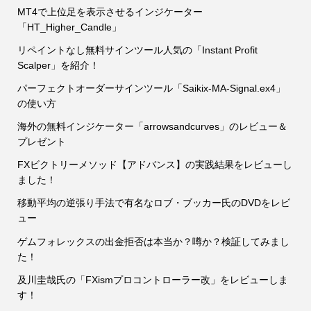
MT4で上位足を表示させるインジケーター
「HT_Higher_Candle」
リペイントなし無料サインツール人気の「Instant Profit
Scalper」を紹介！
パーフェクトオーダーサインツール「Saikix-MA-Signal.ex4」
の使い方
海外の無料インジケーター「arrowsandcurves」のレビュー＆
プレゼント
FXビクトリーメソッド【アドバンス】の実践結果をレビューし
ました！
移動平均の逆張り手法で有名なロブ・ブッカー氏のDVDをレビ
ュー
ゲムフォレックスの出金拒否は本当か？噂か？検証してみまし
た！
及川圭哉氏の「FXismプロコントローラー改」をレビューしま
す！