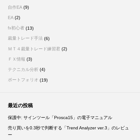
自作EA
(9)
EA
(2)
fx初心者
(13)
裁量トレード手法
(6)
ＭＴ４裁量トレード練習君
(2)
ＦＸ情報
(3)
テクニカル分析
(4)
ポートフォリオ
(19)
最近の投稿
保護中: サインツール「Prosca15」の電子マニュアル
売り買いを0.3秒で判断する「Trend Analyzer ver.3」のレビュ
ー