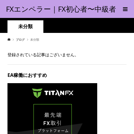
FXエンペラー｜FX初心者〜中級者
の指南書！
未分類
ブログ
未分類
登録されている記事はございません。
EA稼働におすすめ